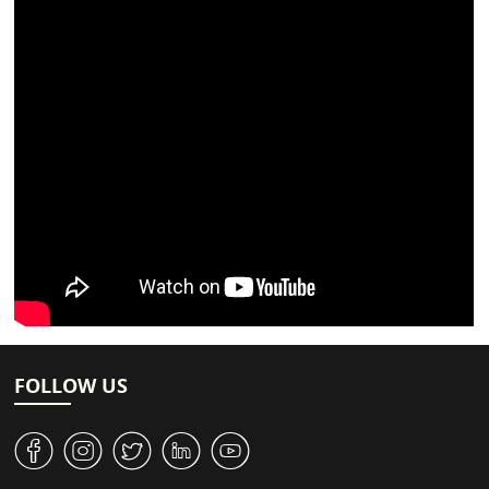
FOLLOW US
v
J
W
M
1