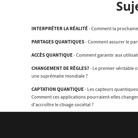
Suj
INTERPRÉTER LA RÉALITÉ
- Comment la prochaine 
PARTAGES QUANTIQUES
- Comment assurer le part
ACCÈS QUANTIQUE
- Comment garantir aux utilisat
CHANGEMENT DE RÈGLES?
- Le premier véritable 
une suprématie mondiale ?
CAPTATION QUANTIQUE
- Les capteurs quantiques 
Comment ces applications pourraient-elles changer 
d'accroître le clivage sociétal ?
BOUSCULER LES STRUCTURES
- Comment l'informa
groupes), l'industrie, la géopolitique (pensez à un 
questions d'une nouvelle manière, en nous permett