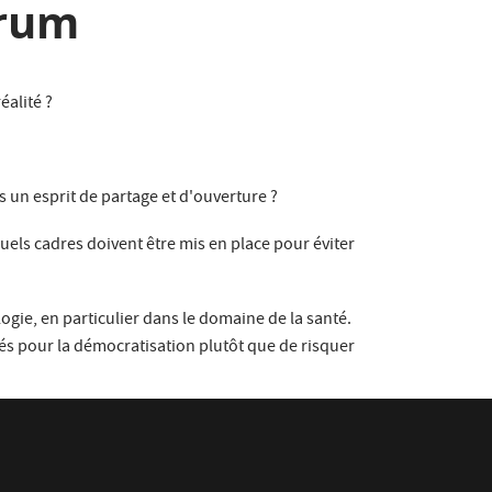
orum
éalité ?
 un esprit de partage et d'ouverture ?
els cadres doivent être mis en place pour éviter
ogie, en particulier dans le domaine de la santé.
és pour la démocratisation plutôt que de risquer
 la recherche (petits groupes contre grands
 ? Comment nous permettra-t-elle de poser des
 ?