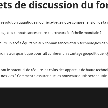
ets de discussion du f
révolution quantique modifiera-t-elle notre compréhension de la r
age des connaissances entre chercheurs à l'échelle mondiale ?
eurs un accès équitable aux connaissances et aux technologies dans
ordinateur quantique pourrait conférer un avantage géopolitique. Qu
ont le potentiel de réduire les coûts des appareils de haute technol
nos vies ? Comment s'assurer que les nouveaux outils seront utilis
tique quantique va-t-elle bousculer les structures existantes dans
petit pays qui serait le premier à détenir la suprématie quantique)
ant de faire des bonds en avant vers de nouvelles compréhensions