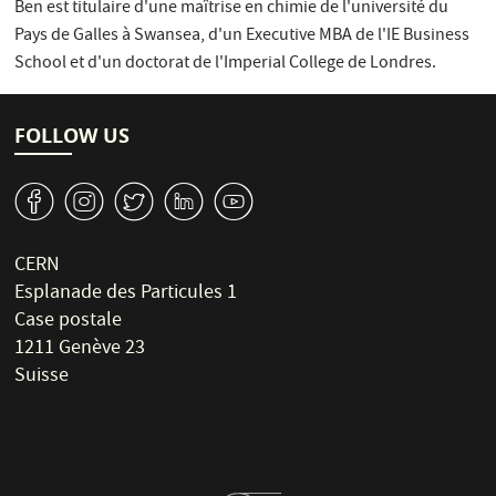
Ben est titulaire d'une maîtrise en chimie de l'université du
Pays de Galles à Swansea, d'un Executive MBA de l'IE Business
School et d'un doctorat de l'Imperial College de Londres.
FOLLOW US
v
J
W
M
1
CERN
Esplanade des Particules 1
Case postale
1211 Genève 23
Suisse